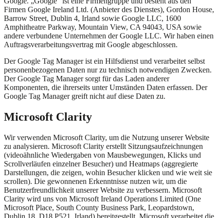
Google. „Google“ ist eine Firmengruppe und besteht aus den
Firmen Google Ireland Ltd. (Anbieter des Dienstes), Gordon House,
Barrow Street, Dublin 4, Irland sowie Google LLC, 1600
Amphitheatre Parkway, Mountain View, CA 94043, USA sowie
andere verbundene Unternehmen der Google LLC. Wir haben einen
Auftragsverarbeitungsvertrag mit Google abgeschlossen.
Der Google Tag Manager ist ein Hilfsdienst und verarbeitet selbst
personenbezogenen Daten nur zu technisch notwendigen Zwecken.
Der Google Tag Manager sorgt für das Laden anderer
Komponenten, die ihrerseits unter Umständen Daten erfassen. Der
Google Tag Manager greift nicht auf diese Daten zu.
Microsoft Clarity
Wir verwenden Microsoft Clarity, um die Nutzung unserer Website
zu analysieren. Microsoft Clarity erstellt Sitzungsaufzeichnungen
(videoähnliche Wiedergaben von Mausbewegungen, Klicks und
Scrollverläufen einzelner Besucher) und Heatmaps (aggregierte
Darstellungen, die zeigen, wohin Besucher klicken und wie weit sie
scrollen). Die gewonnenen Erkenntnisse nutzen wir, um die
Benutzerfreundlichkeit unserer Website zu verbessern. Microsoft
Clarity wird uns von Microsoft Ireland Operations Limited (One
Microsoft Place, South County Business Park, Leopardstown,
Dublin 18, D18 P521, Irland) bereitgestellt. Microsoft verarbeitet die